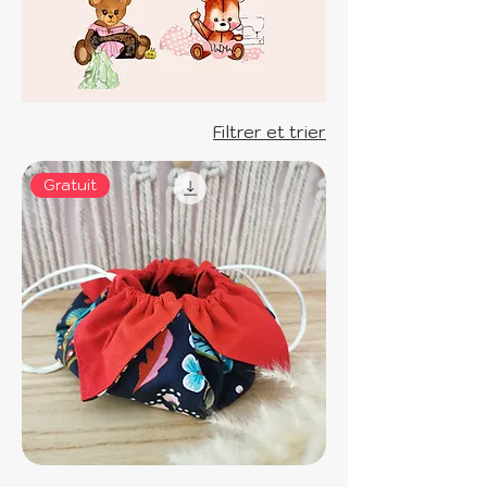
offrir un cadeau fait main, vous
trouverez le patron parfait ici.
Téléchargez dès maintenant et
commencez votre projet de
couture.
Filtrer et trier
Gratuit