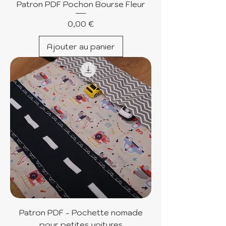
Patron PDF Pochon Bourse Fleur
Prix
0,00 €
Ajouter au panier
Patron PDF - Pochette nomade
pour petites voitures