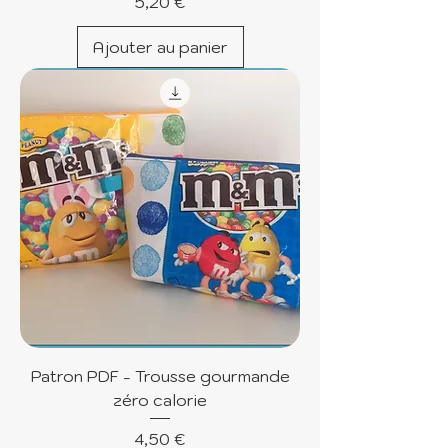
Prix
5,20 €
Ajouter au panier
Patron PDF - Trousse gourmande
zéro calorie
Prix
4,50 €