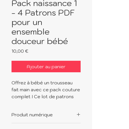
Pack naissance 1
- 4 Patrons PDF
pour un
ensemble
douceur bébé
Prix
10,00 €
Ajouter au panier
Offrez à bébé un trousseau
fait main avec ce pack couture
complet ! Ce lot de patrons
numériques vous permet de
réaliser des accessoires
Produit numérique
essentiels pour les premiers
mois de bébé.
Ce produit est un patron de