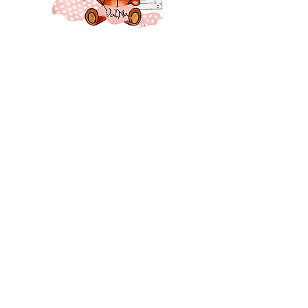
cadeau fait main, utile et
responsable.
26 Montélimar - Drôme - France
Suivez-moi ♥♥♥
CONTACT
Mentions légales
Politique et confidentialité