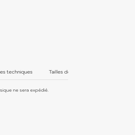
n à nouer, avec des bras et
ttes légèrement plus grands,
ts pour y faire des nœuds et
r une touche ludique.
ues techniques
Tailles de cadres pour Broderie
sique ne sera expédié.