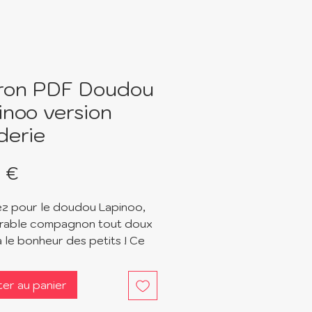
ron PDF Doudou
inoo version
derie
Prix
 €
z pour le doudou Lapinoo,
rable compagnon tout doux
a le bonheur des petits ! Ce
 est disponible en deux
s :
ter au panier
n classique avec des bras et
ttes simples.