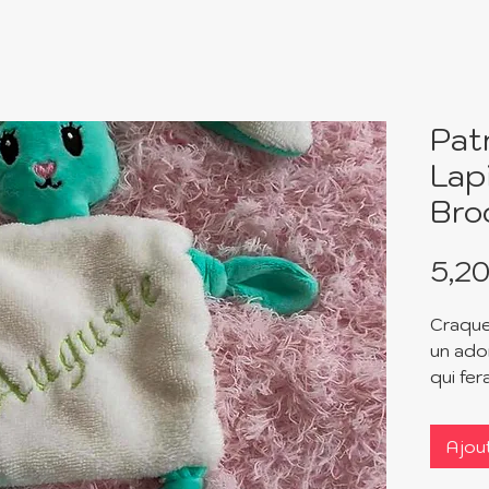
Pat
Lap
Bro
5,20
Craque
un ado
qui fer
doudou
version
Ajou
Versio
des pa