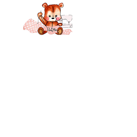
Créer un cadeau fait main unique
et utile
26 Montélimar - Drôme - France
Suivez-moi ♥♥♥
CONTACT