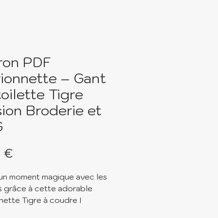
ron PDF
ionnette – Gant
oilette Tigre
sion Broderie et
G
Prix
 €
un moment magique avec les
s grâce à cette adorable
nette Tigre à coudre !
ron numérique vous permet