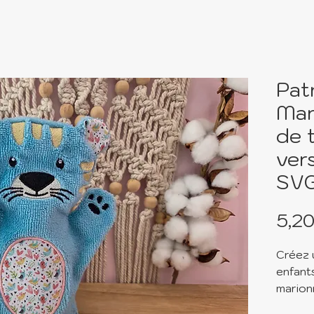
Pat
Mar
de t
ver
SV
5,20
Créez 
enfant
marion
Ce pat