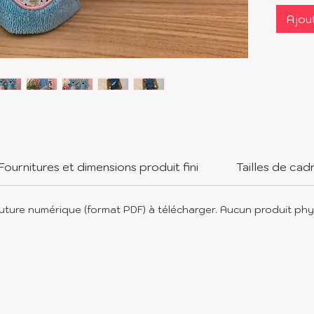
de réal
Ajou
marion
expres
des his
compti
tout-p
découv
Pensée
assista
enseig
Fournitures et dimensions produit fini
Tailles de cad
marionn
langage
enfant
uture numérique (format PDF) à télécharger. Aucun produit phy