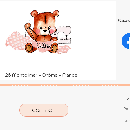
Suive
26 Montélimar - Drôme - France
Men
Pol
CONTACT
Con