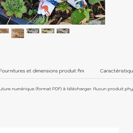
Offrez
compag
amour 
un mon
aux tou
Fournitures et dimensions produit fini
Caractéristiq
uture numérique (format PDF) à télécharger. Aucun produit phy