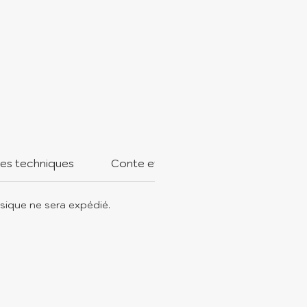
 à votre enfant un
non fait main, pensé avec
et sécurité. Avec pop, c’est
de de douceur qui s’ouvre
t-petits.
ues techniques
Conte et/ou comptine inclus
sique ne sera expédié.