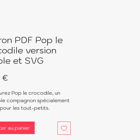
ron PDF Pop le
codile version
ple et SVG
Prix
 €
rez Pop le crocodile, un
le compagnon spécialement
pour les tout-petits.
es formes douces et ses
s charmants, Pop apporte une
ter au panier
 de tendresse et d’aventure
e quotidien des enfants.