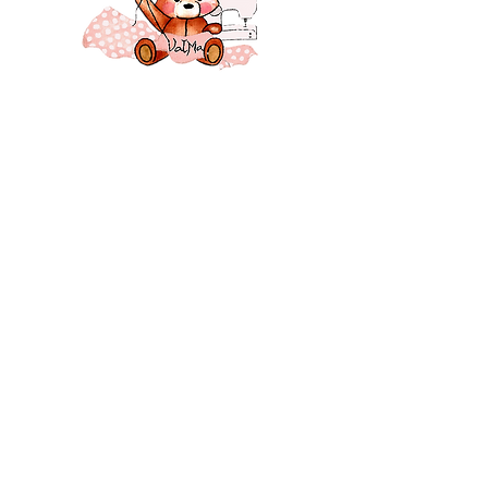
encore plus de simplicité et de
clarté.
26 Montélimar - Drôme - France
Suivez-moi ♥♥♥
CONTACT
Mentions légales