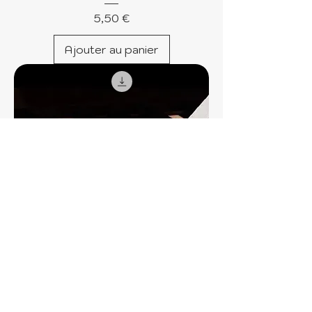
Prix
5,50 €
Ajouter au panier
Doux voyage – Partition Piano
classique moderne