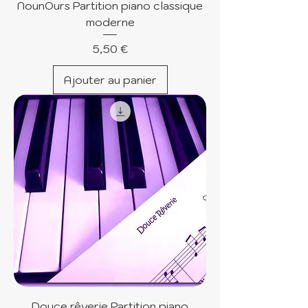
NounOurs Partition piano classique
moderne
Prix
5,50 €
Ajouter au panier
Douce rêverie Partition piano