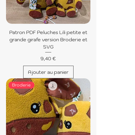
Patron PDF Peluches Lili petite et
grande girafe version Broderie et
SVG
Prix
9,40 €
Ajouter au panier
Broderie