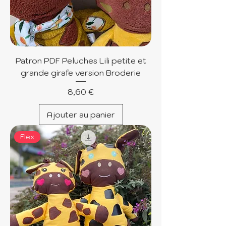
Patron PDF Peluches Lili petite et
grande girafe version Broderie
Prix
8,60 €
Ajouter au panier
Flex