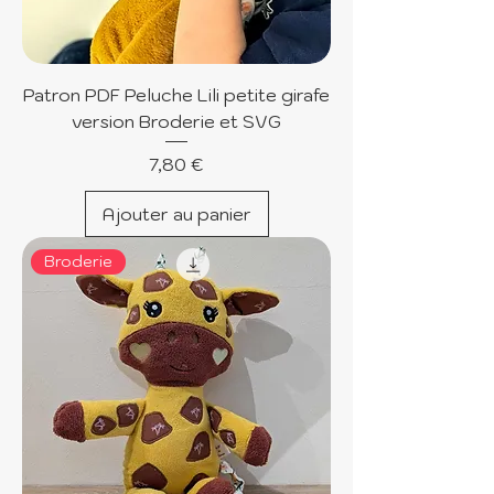
Patron PDF Peluche Lili petite girafe
version Broderie et SVG
Prix
7,80 €
Ajouter au panier
Broderie