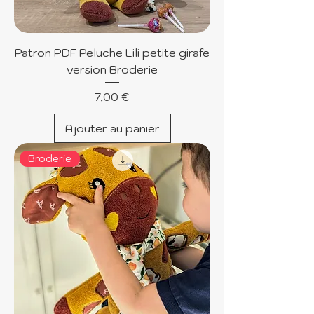
Patron PDF Peluche Lili petite girafe
version Broderie
Prix
7,00 €
Ajouter au panier
Broderie